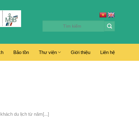
ch
Bảo tồn
Thư viện
Giới thiệu
Liên hệ
hách du lịch từ năm[...]