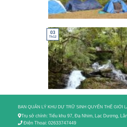
03
Th12
BAN QUẢN LÝ KHU DỰ TRỮ SINH QUYỂN THẾ GIỚI 
Trụ sở chính: Tiểu khu 97, Đạ Nhim, Lạc Dương, L
Điện Thoại: 02633747449