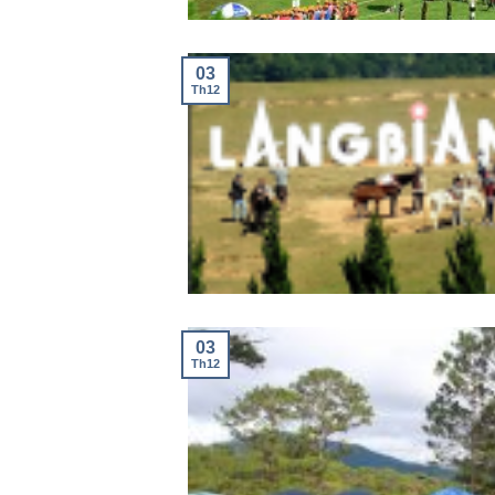
03
Th12
03
Th12