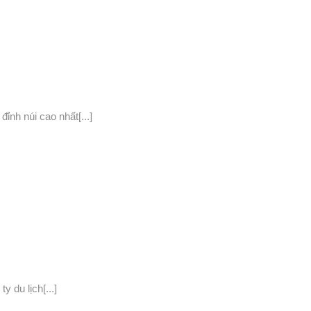
nh núi cao nhất[...]
y du lịch[...]