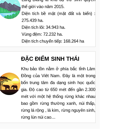
thế giới vào năm 2015.
Diện tích bề mặt (mặt đất và biển) :
275.439 ha.
Diện tích lõi: 34.943 ha.
Vùng đệm: 72.232 ha.
Diện tích chuyển tiếp: 168.264 ha
ĐẶC ĐIỂM SINH THÁI
Khu bảo tồn nằm ở phía bắc tỉnh Lâm
Đồng của Viêt Nam. Đây là một trong
bốn trung tâm đa dạng sinh học quốc
gia. Độ cao từ 650 mét đến gần 2.300
mét với một hệ thống rừng khác nhau
bao gồm rừng thường xanh, núi thấp,
rừng lá rộng , lá kim, rừng nguyên sinh,
rừng lùn núi cao…