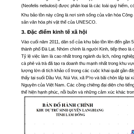
(Neofelis nebulosi) được phân loại là các loài quý hiếm,
Khu bảo tồn này cũng là nơi sinh sống của văn hóa Công
sản văn hóa phi vật thể của UNESCO.
3. Đặc điểm kinh tế xã hội
Vào cuối năm 2011, dân số của khu bảo tồn lên đến gần 57
thành phố Đà Lạt. Nhóm chính là người Kinh, tiếp theo 
Tỷ lệ việc làm là cao nhất trong ngành du lịch, nông nghiệ
cà phê và trà đã tạo ra doanh thu mạnh nhất trong khu v
lượng lớn di tích khảo cổ trong các cuộc khai quật gần đ
thấy tại suối Dầu Voi, Núi Voi, xã P’ro và bãi chôn lấp tạ
Nguyên của Việt Nam. Các cồng chiêng đại diện cho tiếng
thể hiện hạnh phúc, nỗi buồn và những cảm xúc khác tron