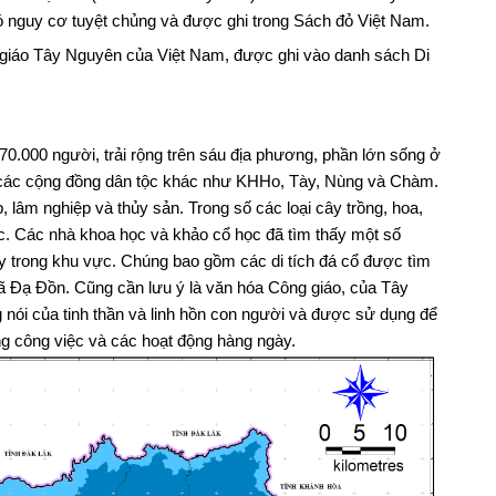
 có nguy cơ tuyệt chủng và được ghi trong Sách đỏ Việt Nam.
 giáo Tây Nguyên của Việt Nam, được ghi vào danh sách Di
0.000 người, trải rộng trên sáu địa phương, phần lớn sống ở
là các cộng đồng dân tộc khác như KHHo, Tày, Nùng và Chàm.
p, lâm nghiệp và thủy sản. Trong số các loại cây trồng, hoa,
ực. Các nhà khoa học và khảo cổ học đã tìm thấy một số
ây trong khu vực. Chúng bao gồm các di tích đá cổ được tìm
i xã Đạ Đồn. Cũng cần lưu ý là văn hóa Công giáo, của Tây
 nói của tinh thần và linh hồn con người và được sử dụng để
g công việc và các hoạt động hàng ngày.