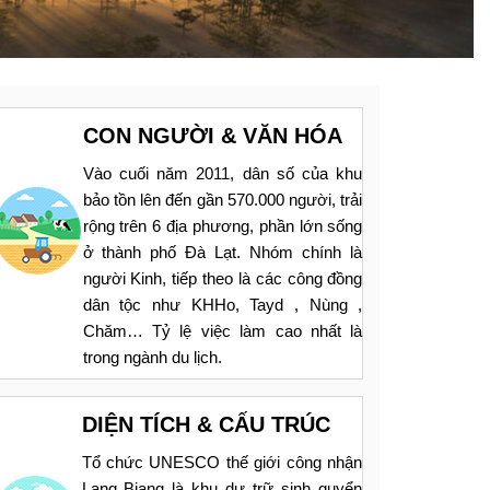
CON NGƯỜI & VĂN HÓA
Vào cuối năm 2011, dân số của khu
bảo tồn lên đến gần 570.000 người, trải
rộng trên 6 địa phương, phần lớn sống
ở thành phố Đà Lạt. Nhóm chính là
người Kinh, tiếp theo là các công đồng
dân tộc như KHHo, Tayd , Nùng ,
Chăm… Tỷ lệ việc làm cao nhất là
trong ngành du lịch.
DIỆN TÍCH & CẤU TRÚC
Tổ chức UNESCO thế giới công nhận
Lang Biang là khu dự trữ sinh quyển