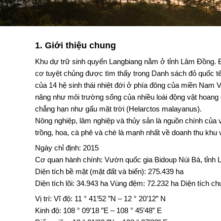
1. Giới thiệu chung
Khu dự trữ sinh quyển Langbiang nằm ở tỉnh Lâm Đồng. Đ
cơ tuyệt chủng được tìm thấy trong Danh sách đỏ quốc tế. 
của 14 hệ sinh thái nhiệt đới ở phía đông của miền Nam 
năng như môi trường sống của nhiều loài động vật hoang 
chẳng hạn như gấu mặt trời (Helarctos malayanus).
Nông nghiệp, lâm nghiệp và thủy sản là nguồn chính của 
trồng, hoa, cà phê và chè là mạnh nhất về doanh thu khu 
Ngày chỉ định: 2015
Cơ quan hành chính: Vườn quốc gia Bidoup Núi Bà, tỉnh
Diện tích bề mặt (mặt đất và biển): 275.439 ha
Diện tích lõi: 34.943 ha Vùng đệm: 72.232 ha Diện tích ch
Vị trí: Vĩ độ: 11 ° 41’52 ”N – 12 ° 20’12” N
Kinh độ: 108 ° 09’18 ”E – 108 ° 45’48” E