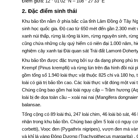
Điểm giữa: 12 ° 01’02 ”N – 108 ° 27’33” E
2. Đặc điểm sinh thái
Khu bảo tồn nằm ở phía bắc của tỉnh Lâm Đồng ở Tây Ng
sinh học quốc gia. Độ cao từ 650 mét đến gần 2.300 mét
xanh núi thấp, rừng lá rộng lá kim, rừng nguyên sinh, rừng
cũng chứa những cây quý hiếm có niên đại 1.000 năm, hi
nghiệm cây xanh tại Đài quan sát Trái đất Lamont-Dohert
Khu bảo tồn được đặc trưng bởi sự đa dạng phong phú tro
Krempf (Pinus krempfii) và rừng lùn trên địa hình đồi núi
gồm tổng số 1.940 loài thực vật thuộc 825 chi và 180 họ, 
loài có giá trị bảo tồn cao. Các loài thực vật đóng một va
Chúng cũng bao gồm hai loài nguy cấp – Trầm hương (Aquil
loài bị đe dọa toàn cầu – xoài nai nai (Mangifera dongna
balansae.
Tổng cộng có 89 loài thú, 247 loài chim, 46 loài bò sát, 46
nhận trong khu bảo tồn. Chúng bao gồm 5 loài có nguy cơ
corbetti), Voọc đen (Pygathrix nigripes), vượn đen má v
và khỉ lá vàng Đông Dương (Trachypithecus margarita) .