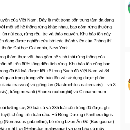
uyên của Việt Nam. Đây là một trong bốn trung tâm đa dạng
 với một số hệ thống rừng khác nhau, bao gồm rừng thường
 lùn núi cao, rừng rêu, tre và thảo nguyên. Khu bảo tồn này
ện đang được nghiên cứu bởi các thành viên của Phòng thí
y thuộc Đại học Columbia, New York.
ng thảm thực vật, bao gồm hệ sinh thái rừng thông của
 phân bố trên 60% tổng diện tích rừng. Khu bảo tồn cũng bao
trong đó 64 loài được liệt kê trong Sách đỏ Việt Nam và 34
i trò quan trọng trong việc bảo tồn và sử dụng dược phẩm.
aria crassna) và giống lan (Gastrochilus calceolaris) – và 3
iensis), trắng meranti (Shorea roxburghii) và Cinnamomum
 loài lưỡng cư, 30 loài cá và 335 loài côn trùng đã được ghi
 tuyệt chủng trên toàn cầu: Hổ Đông Dương (Panthera tigris
àng (Nomascus gabriellae), bò rừng bizon Ấn Độ (Bos gaurus)
 Gấu mặt trời (Helarctos malayanus) và con báo có mây