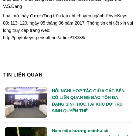
V.S.Dang
Loài mới này được đăng trên tạp chí chuyên ngành PhytoKeys
80: 113–120, ngày 05 tháng 06 năm 2017. Thông tin chi tiết xin vui
lòng truy cập trang web:
http://phytokeys.pensoft.net/article/13338/.
TIN LIÊN QUAN
HỘI NGHỊ HỢP TÁC GIỮA CÁC BÊN
CÓ LIÊN QUAN ĐỂ BẢO TỒN ĐA
DẠNG SINH HỌC TẠI KHU DỰ TRỮ
SINH QUYỂN THẾ...
Nam mộc hương neinhuisii