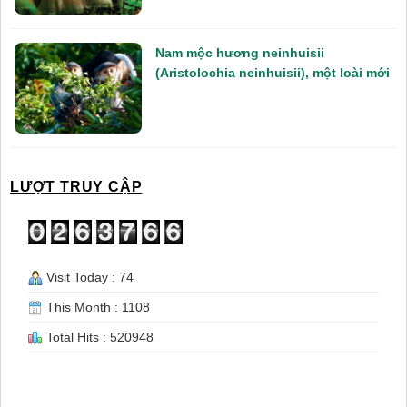
Nam mộc hương neinhuisii
(Aristolochia neinhuisii), một loài mới
LƯỢT TRUY CẬP
Visit Today : 74
This Month : 1108
Total Hits : 520948