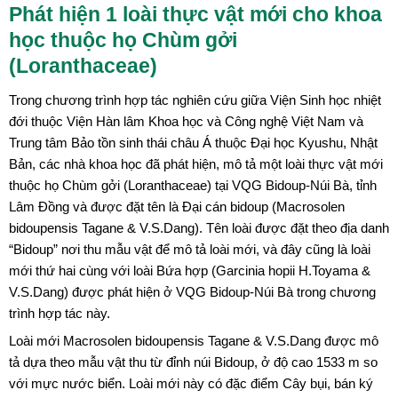
Phát hiện 1 loài thực vật mới cho khoa
học thuộc họ Chùm gởi
(Loranthaceae)
Trong chương trình hợp tác nghiên cứu giữa Viện Sinh học nhiệt
đới thuộc Viện Hàn lâm Khoa học và Công nghệ Việt Nam và
Trung tâm Bảo tồn sinh thái châu Á thuộc Đại học Kyushu, Nhật
Bản, các nhà khoa học đã phát hiện, mô tả một loài thực vật mới
thuộc họ Chùm gởi (Loranthaceae) tại VQG Bidoup-Núi Bà, tỉnh
Lâm Đồng và được đặt tên là Đại cán bidoup (Macrosolen
bidoupensis Tagane & V.S.Dang). Tên loài được đặt theo địa danh
“Bidoup” nơi thu mẫu vật để mô tả loài mới, và đây cũng là loài
mới thứ hai cùng với loài Bứa hợp (Garcinia hopii H.Toyama &
V.S.Dang) được phát hiện ở VQG Bidoup-Núi Bà trong chương
trình hợp tác này.
Loài mới Macrosolen bidoupensis Tagane & V.S.Dang được mô
tả dựa theo mẫu vật thu từ đỉnh núi Bidoup, ở độ cao 1533 m so
với mực nước biển. Loài mới này có đặc điểm Cây bụi, bán ký