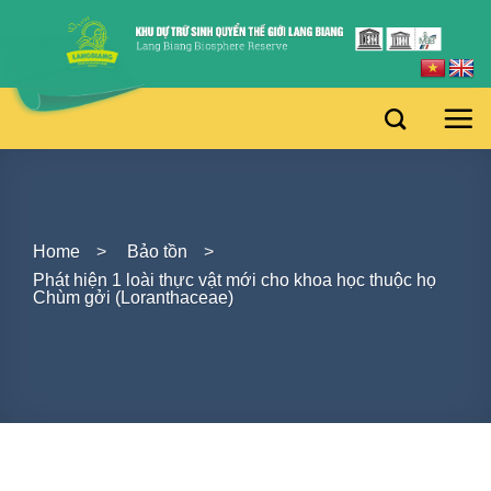
Skip
to
content
Home
>
Bảo tồn
>
Phát hiện 1 loài thực vật mới cho khoa học thuộc họ
Chùm gởi (Loranthaceae)