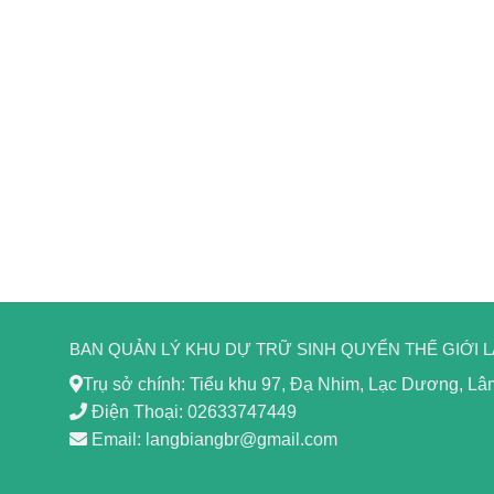
BAN QUẢN LÝ KHU DỰ TRỮ SINH QUYỂN THẾ GIỚI 
Trụ sở chính: Tiểu khu 97, Đạ Nhim, Lạc Dương, L
Điện Thoại: 02633747449
Email: langbiangbr@gmail.com