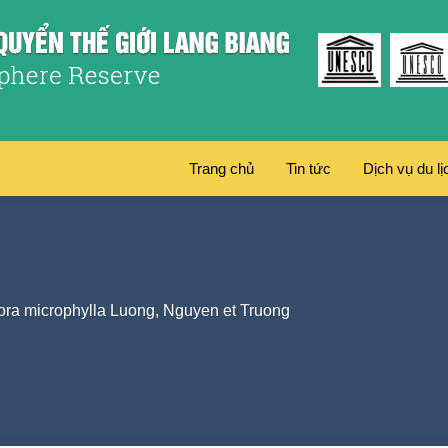
Trang chủ
Tin tức
Dịch vụ du lị
pora microphylla Luong, Nguyen et Truong