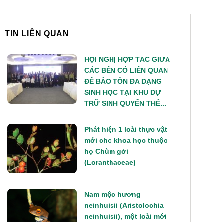
TIN LIÊN QUAN
HỘI NGHỊ HỢP TÁC GIỮA
CÁC BÊN CÓ LIÊN QUAN
ĐỂ BẢO TỒN ĐA DẠNG
SINH HỌC TẠI KHU DỰ
TRỮ SINH QUYỂN THẾ...
Phát hiện 1 loài thực vật
mới cho khoa học thuộc
họ Chùm gởi
(Loranthaceae)
Nam mộc hương
neinhuisii (Aristolochia
neinhuisii), một loài mới