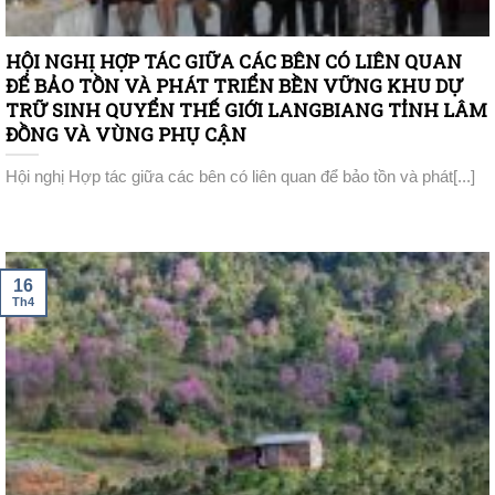
HỘI NGHỊ HỢP TÁC GIỮA CÁC BÊN CÓ LIÊN QUAN
ĐỂ BẢO TỒN VÀ PHÁT TRIỂN BỀN VỮNG KHU DỰ
TRỮ SINH QUYỂN THẾ GIỚI LANGBIANG TỈNH LÂM
ĐỒNG VÀ VÙNG PHỤ CẬN
Hội nghị Hợp tác giữa các bên có liên quan để bảo tồn và phát[...]
16
Th4