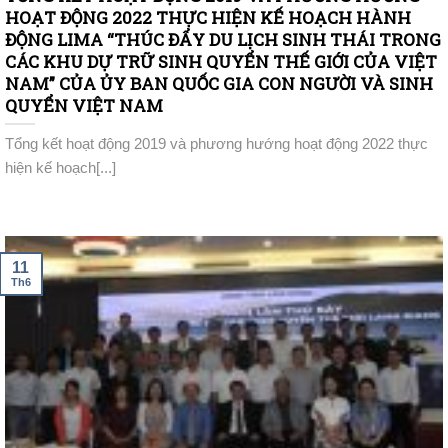
HOẠT ĐỘNG 2022 THỰC HIỆN KẾ HOẠCH HÀNH
ĐỘNG LIMA “THÚC ĐẨY DU LỊCH SINH THÁI TRONG
CÁC KHU DỰ TRỮ SINH QUYỂN THẾ GIỚI CỦA VIỆT
NAM” CỦA ỦY BAN QUỐC GIA CON NGƯỜI VÀ SINH
QUYỂN VIỆT NAM
Tổng kết hoạt động 2019 và phương hướng hoạt động 2022 thực
hiện kế hoạch[...]
11
Th6