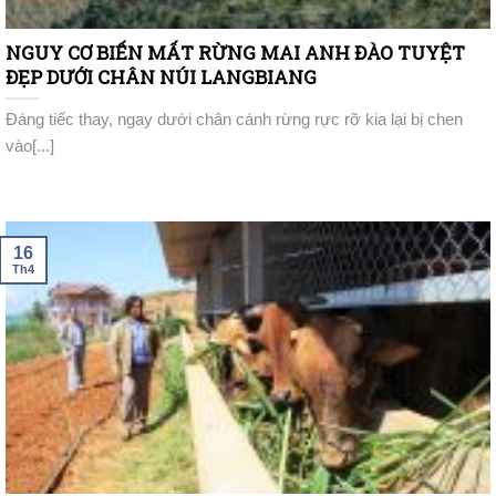
NGUY CƠ BIẾN MẤT RỪNG MAI ANH ĐÀO TUYỆT
ĐẸP DƯỚI CHÂN NÚI LANGBIANG
Đáng tiếc thay, ngay dưới chân cánh rừng rực rỡ kia lại bị chen
vào[...]
16
Th4