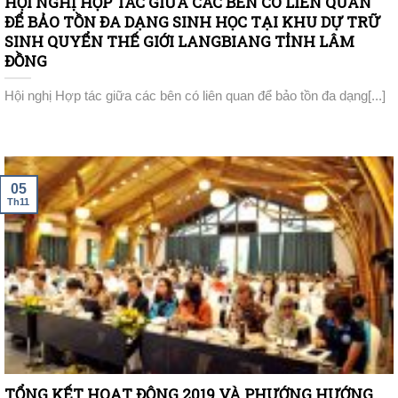
HỘI NGHỊ HỢP TÁC GIỮA CÁC BÊN CÓ LIÊN QUAN
ĐỂ BẢO TỒN ĐA DẠNG SINH HỌC TẠI KHU DỰ TRỮ
SINH QUYỂN THẾ GIỚI LANGBIANG TỈNH LÂM
ĐỒNG
Hội nghị Hợp tác giữa các bên có liên quan để bảo tồn đa dạng[...]
05
Th11
TỔNG KẾT HOẠT ĐỘNG 2019 VÀ PHƯỚNG HƯỚNG